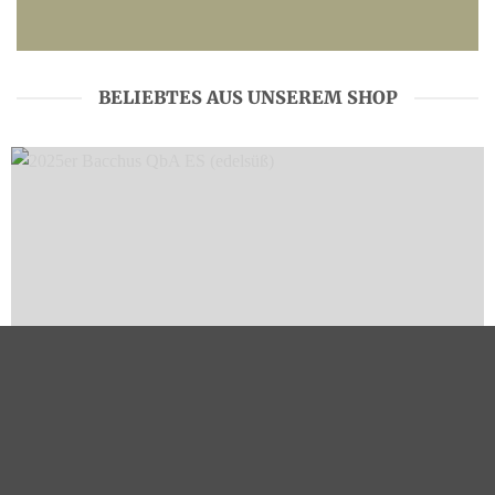
BELIEBTES AUS UNSEREM SHOP
BACCHUS
2025er Bacchus QbA ES (edelsüß)