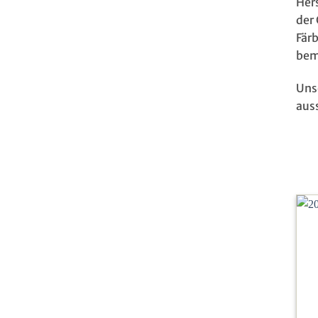
Her
der 
Fär
bem
Uns
aus