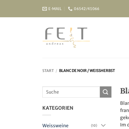
Skip
E-MAIL
06542/41066
to
content
START
/
BLANC DE NOIR / WEISSHERBST
Bl
Suchen
nach:
Blan
KATEGORIEN
fra
gek
Im d
Weissweine
(10)