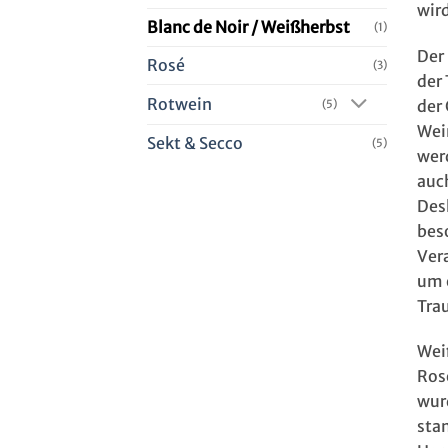
wir
Blanc de Noir / Weißherbst
(1)
Der 
Rosé
(3)
der 
Rotwein
der
(5)
Wein
Sekt & Secco
(5)
wer
auc
Des
beso
Ver
um 
Tra
Wei
Ros
wur
sta