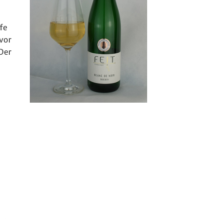
ffe
 vor
Der
n